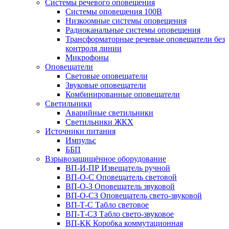
Системы речевого оповещения
Системы оповещения 100В
Низкоомные системы оповещения
Радиоканальные системы оповещения
Трансформаторные речевые оповещатели без
контроля линии
Микрофоны
Оповещатели
Световые оповещатели
Звуковые оповещатели
Комбинированные оповещатели
Светильники
Аварийные светильники
Светильники ЖКХ
Источники питания
Импульс
ББП
Взрывозащищённое оборудование
ВП-И-ПР Извещатель ручной
ВП-О-С Оповещатель световой
ВП-О-З Оповещатель звуковой
ВП-О-СЗ Оповещатель свето-звуковой
ВП-Т-С Табло световое
ВП-Т-СЗ Табло свето-звуковое
ВП-КК Коробка коммутационная