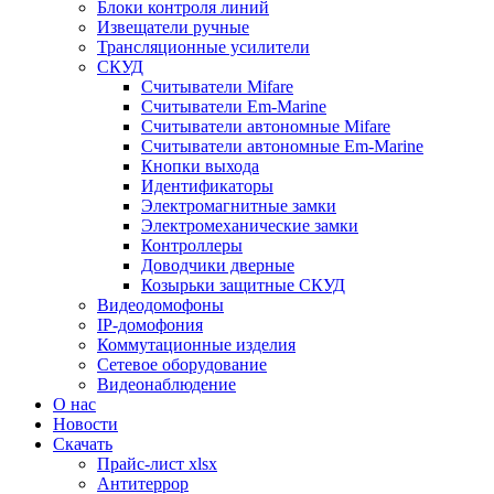
Блоки контроля линий
Извещатели ручные
Трансляционные усилители
СКУД
Считыватели Mifare
Считыватели Еm-Marine
Считыватели автономные Mifare
Считыватели автономные Em-Marine
Кнопки выхода
Идентификаторы
Электромагнитные замки
Электромеханические замки
Контроллеры
Доводчики дверные
Козырьки защитные СКУД
Видеодомофоны
IP-домофония
Коммутационные изделия
Сетевое оборудование
Видеонаблюдение
О нас
Новости
Скачать
Прайс-лист xlsx
Антитеррор