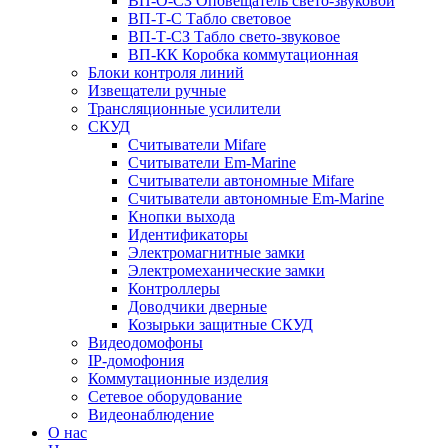
ВП-О-СЗ Оповещатель свето-звуковой
ВП-Т-С Табло световое
ВП-Т-СЗ Табло свето-звуковое
ВП-КК Коробка коммутационная
Блоки контроля линий
Извещатели ручные
Трансляционные усилители
СКУД
Считыватели Mifare
Считыватели Еm-Marine
Считыватели автономные Mifare
Считыватели автономные Em-Marine
Кнопки выхода
Идентификаторы
Электромагнитные замки
Электромеханические замки
Контроллеры
Доводчики дверные
Козырьки защитные СКУД
Видеодомофоны
IP-домофония
Коммутационные изделия
Сетевое оборудование
Видеонаблюдение
О нас