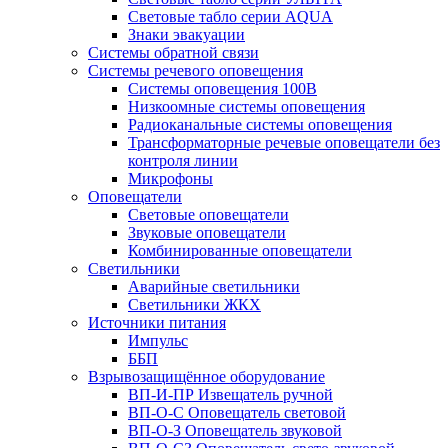
Световые табло серии AQUA
Знаки эвакуации
Системы обратной связи
Системы речевого оповещения
Системы оповещения 100В
Низкоомные системы оповещения
Радиоканальные системы оповещения
Трансформаторные речевые оповещатели без
контроля линии
Микрофоны
Оповещатели
Световые оповещатели
Звуковые оповещатели
Комбинированные оповещатели
Светильники
Аварийные светильники
Светильники ЖКХ
Источники питания
Импульс
ББП
Взрывозащищённое оборудование
ВП-И-ПР Извещатель ручной
ВП-О-С Оповещатель световой
ВП-О-З Оповещатель звуковой