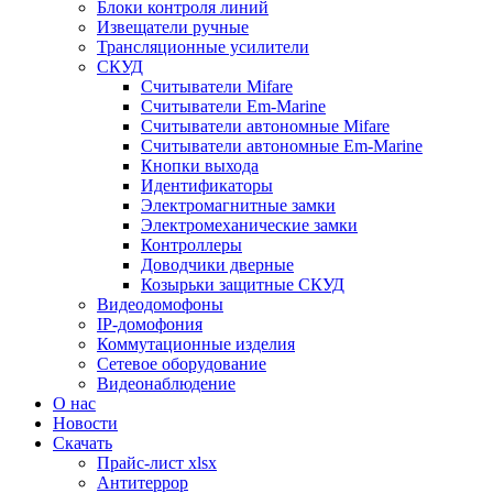
Блоки контроля линий
Извещатели ручные
Трансляционные усилители
СКУД
Считыватели Mifare
Считыватели Еm-Marine
Считыватели автономные Mifare
Считыватели автономные Em-Marine
Кнопки выхода
Идентификаторы
Электромагнитные замки
Электромеханические замки
Контроллеры
Доводчики дверные
Козырьки защитные СКУД
Видеодомофоны
IP-домофония
Коммутационные изделия
Сетевое оборудование
Видеонаблюдение
О нас
Новости
Скачать
Прайс-лист xlsx
Антитеррор