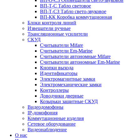
ВП-О-СЗ Оповещатель свето-звуковой
ВП-Т-С Табло световое
ВП-Т-СЗ Табло свето-звуковое
ВП-КК Коробка коммутационная
Блоки контроля линий
Извещатели ручные
Трансляционные усилители
СКУД
Считыватели Mifare
Считыватели Еm-Marine
Считыватели автономные Mifare
Считыватели автономные Em-Marine
Кнопки выхода
Идентификаторы
Электромагнитные замки
Электромеханические замки
Контроллеры
Доводчики дверные
Козырьки защитные СКУД
Видеодомофоны
IP-домофония
Коммутационные изделия
Сетевое оборудование
Видеонаблюдение
О нас