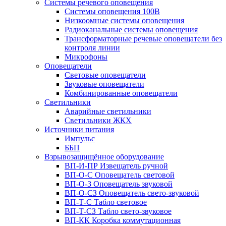
Системы речевого оповещения
Системы оповещения 100В
Низкоомные системы оповещения
Радиоканальные системы оповещения
Трансформаторные речевые оповещатели без
контроля линии
Микрофоны
Оповещатели
Световые оповещатели
Звуковые оповещатели
Комбинированные оповещатели
Светильники
Аварийные светильники
Светильники ЖКХ
Источники питания
Импульс
ББП
Взрывозащищённое оборудование
ВП-И-ПР Извещатель ручной
ВП-О-С Оповещатель световой
ВП-О-З Оповещатель звуковой
ВП-О-СЗ Оповещатель свето-звуковой
ВП-Т-С Табло световое
ВП-Т-СЗ Табло свето-звуковое
ВП-КК Коробка коммутационная