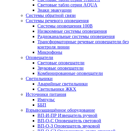
Световые табло серии AQUA
Знаки эвакуации
Системы обратной связи
Системы речевого оповещения
Системы оповещения 100В
Низкоомные системы оповещения
Радиоканальные системы оповещения
Трансформаторные речевые оповещатели без
контроля линии
Микрофоны
Оповещатели
Световые оповещатели
Звуковые оповещатели
Комбинированные оповещатели
Светильники
Аварийные светильники
Светильники ЖКХ
Источники питания
Импульс
ББП
Взрывозащищённое оборудование
ВП-И-ПР Извещатель ручной
ВП-О-С Оповещатель световой
ВП-О-З Оповещатель звуковой