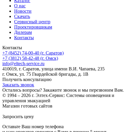
Каталог
О нас
Новости
Скачать
Сервисный центр
Проектировщикам
Дилерам
Контакты
Контакты
+7 (8452) 74-00-40 (г. Саратов)
+7 (3812) 58-42-48 (г. Омск)
info@eltech-service.ru
410019, г. Саратов, улица имени В.И. Чапаева, 235
г. Омск, ул. 75 Гвардейской бригады, д. 1В
Получить консультацию
Заказать звонок
Остались вопросы? Закажите звонок и мы перезвоним Вам.
© 1994 – 2026 г. Элтех-Сервис: Системы оповещения и
управления эвакуацией
Магазин готовых сайтов
KUPIWEB.RU
beget - ваш хостинг провайдер
Запросить цену
Оставьте Ваш номер телефона
и наш оператор свяжется с Вами в течение 5 минут