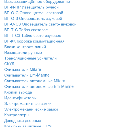
Взрывозащищённое оборудование
ВП-И-ПР Извещатель ручной
ВП-О-С Оповещатель световой
ВП-О-З Оповещатель звуковой
ВП-О-СЗ Оповещатель свето-звуковой
ВП-Т-С Табло световое
ВП-Т-СЗ Табло свето-звуковое
ВП-КК Коробка коммутационная
Блоки контроля линий
Извещатели ручные
Трансляционные усилители
СКУД
Считыватели Mifare
Считыватели Еm-Marine
Считыватели автономные Mifare
Считыватели автономные Em-Marine
Кнопки выхода
Идентификаторы
Электромагнитные замки
Электромеханические замки
Контроллеры
Доводчики дверные
Козырьки защитные СКУД