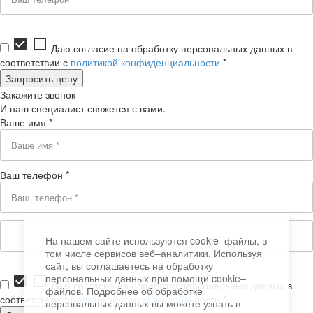
check_box
check_box_outline_blank
Даю согласие на обработку персональных данных в
соответствии с
политикой конфиденциальности
*
Закажите звонок
И наш специалист свяжется с вами.
Ваше имя *
Ваш телефон *
На нашем сайте используются cookie–файлы, в
том числе сервисов веб–аналитики. Используя
сайт, вы соглашаетесь на обработку
персональных данных при помощи cookie–
check_box
check_box_outline_blank
Даю согласие на обработку персональных данных в
файлов. Подробнее об обработке
соответствии с
политикой конфиденциальности
*
персональных данных вы можете узнать в