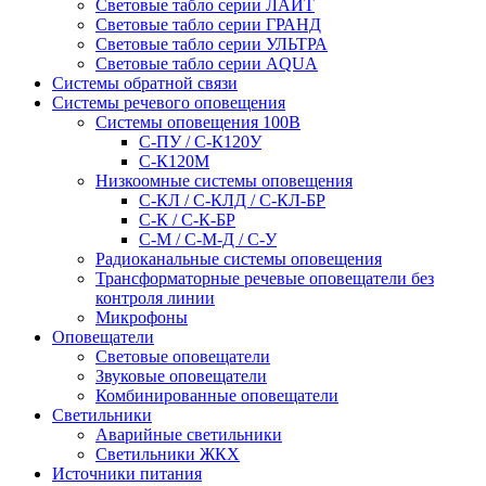
Световые табло серии ЛАЙТ
Световые табло серии ГРАНД
Световые табло серии УЛЬТРА
Световые табло серии AQUA
Системы обратной связи
Системы речевого оповещения
Системы оповещения 100В
С-ПУ / С-К120У
С-К120М
Низкоомные системы оповещения
С-КЛ / С-КЛД / C-КЛ-БР
С-К / С-К-БР
С-М / С-М-Д / С-У
Радиоканальные системы оповещения
Трансформаторные речевые оповещатели без
контроля линии
Микрофоны
Оповещатели
Световые оповещатели
Звуковые оповещатели
Комбинированные оповещатели
Светильники
Аварийные светильники
Светильники ЖКХ
Источники питания