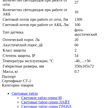
Количество светодиодов при работе от
27
сети
Количество светодиодов при работе от
16
АКБ
Световой поток при работе от сети, Лм
1300
Световой поток при работе от АКБ, Лм
100
фото-
Тип датчика
акустический
Оптический порог, Лк
20
Акустический порог, дБ
60
Класс защиты
2
Степень защиты, IP
54
Температура эксплуатации, °С
-40.....+50
Габаритные размеры, мм
350х105х72
Масса, кг
0.7
Паспорт
Сертификат СТ-1
Категории товаров
Световые табло
Световое табло серии М
Световые табло серии ЛАЙТ
Световые табло серии ГРАНД