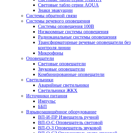
Световые табло серии AQUA
Знаки эвакуации
Системы обратной связи
Системы речевого оповещения
Системы оповещения 100В
Низкоомные системы оповещения
Радиоканальные системы оповещения
Трансформаторные речевые оповещатели без
контроля линии
Микрофоны
Оповещатели
Световые оповещатели
Звуковые оповещатели
Комбинированные оповещатели
Светильники
Аварийные светильники
Светильники ЖКХ
Источники питания
Импульс
ББП
Взрывозащищённое оборудование
ВП-И-ПР Извещатель ручной
ВП-О-С Оповещатель световой
ВП-О-З Оповещатель звуковой