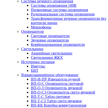
Системы речевого оповещения
Системы оповещения 100В
Низкоомные системы оповещения
Радиоканальные системы оповещения
Трансформаторные речевые оповещатели без
контроля линии
Микрофоны
Оповещатели
Световые оповещатели
Звуковые оповещатели
Комбинированные оповещатели
Светильники
Аварийные светильники
Светильники ЖКХ
Источники питания
Импульс
ББП
Взрывозащищённое оборудование
ВП-И-ПР Извещатель ручной
ВП-О-С Оповещатель световой
ВП-О-З Оповещатель звуковой
ВП-О-СЗ Оповещатель свето-звуковой
ВП-Т-С Табло световое
ВП-Т-СЗ Табло свето-звуковое
ВП-КК Коробка коммутационная