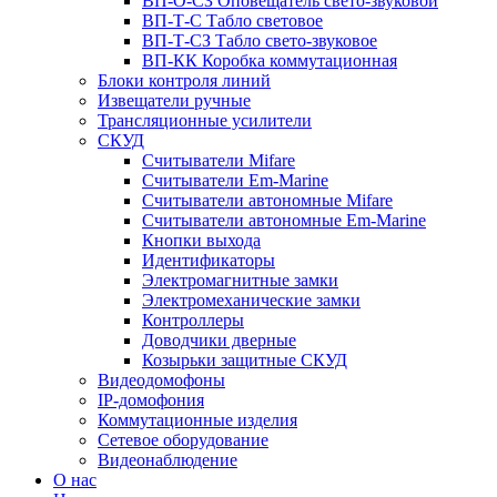
ВП-О-СЗ Оповещатель свето-звуковой
ВП-Т-С Табло световое
ВП-Т-СЗ Табло свето-звуковое
ВП-КК Коробка коммутационная
Блоки контроля линий
Извещатели ручные
Трансляционные усилители
СКУД
Считыватели Mifare
Считыватели Еm-Marine
Считыватели автономные Mifare
Считыватели автономные Em-Marine
Кнопки выхода
Идентификаторы
Электромагнитные замки
Электромеханические замки
Контроллеры
Доводчики дверные
Козырьки защитные СКУД
Видеодомофоны
IP-домофония
Коммутационные изделия
Сетевое оборудование
Видеонаблюдение
О нас