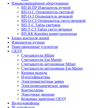
Взрывозащищённое оборудование
ВП-И-ПР Извещатель ручной
ВП-О-С Оповещатель световой
ВП-О-З Оповещатель звуковой
ВП-О-СЗ Оповещатель свето-звуковой
ВП-Т-С Табло световое
ВП-Т-СЗ Табло свето-звуковое
ВП-КК Коробка коммутационная
Блоки контроля линий
Извещатели ручные
Трансляционные усилители
СКУД
Считыватели Mifare
Считыватели Еm-Marine
Считыватели автономные Mifare
Считыватели автономные Em-Marine
Кнопки выхода
Идентификаторы
Электромагнитные замки
Электромеханические замки
Контроллеры
Доводчики дверные
Козырьки защитные СКУД
Видеодомофоны
IP-домофония