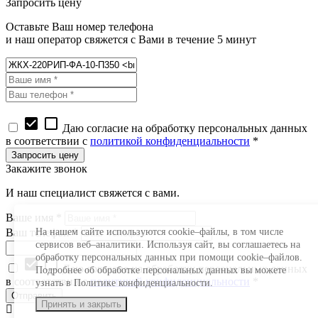
Запросить цену
Оставьте Ваш номер телефона
и наш оператор свяжется с Вами в течение 5 минут
check_box
check_box_outline_blank
Даю согласие на обработку персональных данных
в соответствии с
политикой конфиденциальности
*
Закажите звонок
И наш специалист свяжется с вами.
Ваше имя *
Ваш телефон *
На нашем сайте используются cookie–файлы, в том числе
сервисов веб–аналитики. Используя сайт, вы соглашаетесь на
обработку персональных данных при помощи cookie–файлов.
check_box
check_box_outline_blank
Даю согласие на обработку персональных данных
Подробнее об обработке персональных данных вы можете
в соответствии с
политикой конфиденциальности
*
узнать в Политике конфиденциальности.
Принять и закрыть