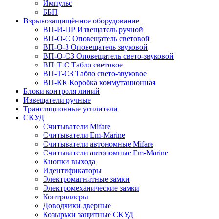
Импульс
ББП
Взрывозащищённое оборудование
ВП-И-ПР Извещатель ручной
ВП-О-С Оповещатель световой
ВП-О-З Оповещатель звуковой
ВП-О-СЗ Оповещатель свето-звуковой
ВП-Т-С Табло световое
ВП-Т-СЗ Табло свето-звуковое
ВП-КК Коробка коммутационная
Блоки контроля линий
Извещатели ручные
Трансляционные усилители
СКУД
Считыватели Mifare
Считыватели Еm-Marine
Считыватели автономные Mifare
Считыватели автономные Em-Marine
Кнопки выхода
Идентификаторы
Электромагнитные замки
Электромеханические замки
Контроллеры
Доводчики дверные
Козырьки защитные СКУД