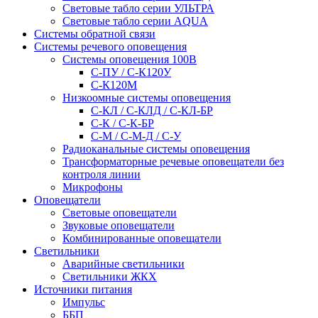
Световые табло серии УЛЬТРА
Световые табло серии AQUA
Системы обратной связи
Системы речевого оповещения
Системы оповещения 100В
С-ПУ / С-К120У
С-К120М
Низкоомные системы оповещения
С-КЛ / С-КЛД / C-КЛ-БР
С-К / С-К-БР
С-М / С-М-Д / С-У
Радиоканальные системы оповещения
Трансформаторные речевые оповещатели без
контроля линии
Микрофоны
Оповещатели
Световые оповещатели
Звуковые оповещатели
Комбинированные оповещатели
Светильники
Аварийные светильники
Светильники ЖКХ
Источники питания
Импульс
ББП