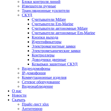
Блоки контроля линий
Извещатели ручные
Трансляционные усилители
СКУД
Считыватели Mifare
Считыватели Еm-Marine
Считыватели автономные Mifare
Считыватели автономные Em-Marine
Кнопки выхода
Идентификаторы
Электромагнитные замки
Электромеханические замки
Контроллеры
Доводчики дверные
Козырьки защитные СКУД
Видеодомофоны
IP-домофония
Коммутационные изделия
Сетевое оборудование
Видеонаблюдение
О нас
Новости
Скачать
Прайс-лист xlsx
Антитеррор