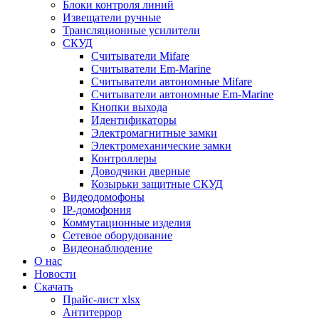
Блоки контроля линий
Извещатели ручные
Трансляционные усилители
СКУД
Считыватели Mifare
Считыватели Еm-Marine
Считыватели автономные Mifare
Считыватели автономные Em-Marine
Кнопки выхода
Идентификаторы
Электромагнитные замки
Электромеханические замки
Контроллеры
Доводчики дверные
Козырьки защитные СКУД
Видеодомофоны
IP-домофония
Коммутационные изделия
Сетевое оборудование
Видеонаблюдение
О нас
Новости
Скачать
Прайс-лист xlsx
Антитеррор