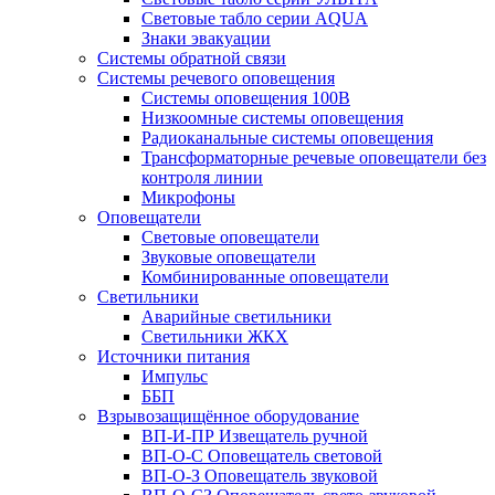
Световые табло серии AQUA
Знаки эвакуации
Системы обратной связи
Системы речевого оповещения
Системы оповещения 100В
Низкоомные системы оповещения
Радиоканальные системы оповещения
Трансформаторные речевые оповещатели без
контроля линии
Микрофоны
Оповещатели
Световые оповещатели
Звуковые оповещатели
Комбинированные оповещатели
Светильники
Аварийные светильники
Светильники ЖКХ
Источники питания
Импульс
ББП
Взрывозащищённое оборудование
ВП-И-ПР Извещатель ручной
ВП-О-С Оповещатель световой
ВП-О-З Оповещатель звуковой