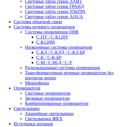
Световые табло серии ЛАЙТ
Световые табло серии ГРАНД
Световые табло серии УЛЬТРА
Световые табло серии AQUA
Системы обратной связи
Системы речевого оповещения
Системы оповещения 100В
С-ПУ / С-К120У
С-К120М
Низкоомные системы оповещения
С-КЛ / С-КЛД / C-КЛ-БР
С-К / С-К-БР
С-М / С-М-Д / С-У
Радиоканальные системы оповещения
Трансформаторные речевые оповещатели без
контроля линии
Микрофоны
Оповещатели
Световые оповещатели
Звуковые оповещатели
Комбинированные оповещатели
Светильники
Аварийные светильники
Светильники ЖКХ
Источники питания