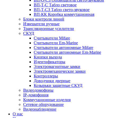
ВП-О-СЗ Оповещатель свето-звуковой
ВП-Т-С Табло световое
ВП-Т-СЗ Табло свето-звуковое
ВП-КК Коробка коммутационная
Блоки контроля линий
Извещатели ручные
Трансляционные усилители
СКУД
Считыватели Mifare
Считыватели Еm-Marine
Считыватели автономные Mifare
Считыватели автономные Em-Marine
Кнопки выхода
Идентификаторы
Электромагнитные замки
Электромеханические замки
Контроллеры
Доводчики дверные
Козырьки защитные СКУД
Видеодомофоны
IP-домофония
Коммутационные изделия
Сетевое оборудование
Видеонаблюдение
О нас