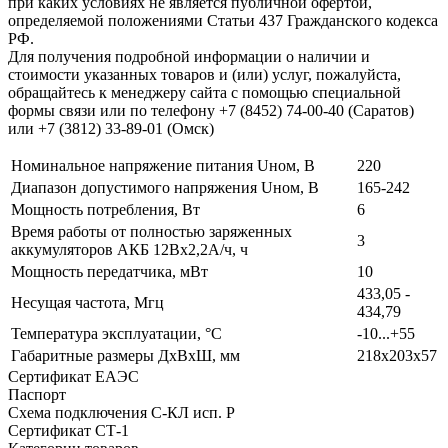
при каких условиях не является публичной офертой,
определяемой положениями Статьи 437 Гражданского кодекса
РФ.
Для получения подробной информации о наличии и
стоимости указанных товаров и (или) услуг, пожалуйста,
обращайтесь к менеджеру сайта с помощью специальной
формы связи или по телефону +7 (8452) 74-00-40 (Саратов)
или +7 (3812) 33-89-01 (Омск)
Номинальное напряжение питания Uном, В
220
Диапазон допустимого напряжения Uном, В
165-242
Мощность потребления, Вт
6
Время работы от полностью заряженных
3
аккумуляторов АКБ 12Вх2,2А/ч, ч
Мощность передатчика, мВт
10
433,05 -
Несущая частота, Мгц
434,79
Температура эксплуатации, °С
-10...+55
Габаритные размеры ДхВхШ, мм
218х203х57
Сертификат ЕАЭС
Паспорт
Схема подключения С-КЛ исп. Р
Сертификат СТ-1