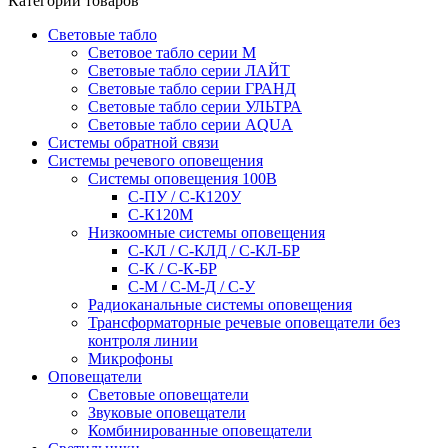
Категории товаров
Световые табло
Световое табло серии М
Световые табло серии ЛАЙТ
Световые табло серии ГРАНД
Световые табло серии УЛЬТРА
Световые табло серии AQUA
Системы обратной связи
Системы речевого оповещения
Системы оповещения 100В
С-ПУ / С-К120У
С-К120М
Низкоомные системы оповещения
С-КЛ / С-КЛД / C-КЛ-БР
С-К / С-К-БР
С-М / С-М-Д / С-У
Радиоканальные системы оповещения
Трансформаторные речевые оповещатели без
контроля линии
Микрофоны
Оповещатели
Световые оповещатели
Звуковые оповещатели
Комбинированные оповещатели