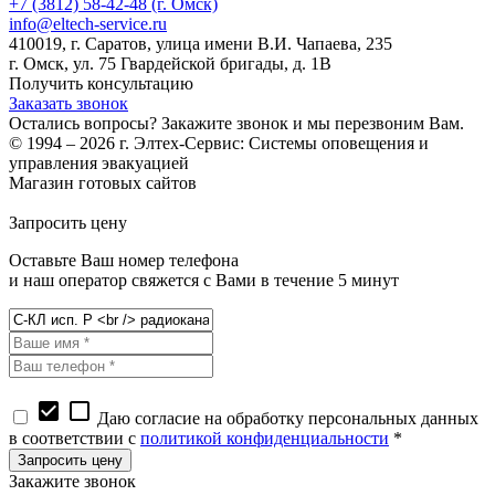
+7 (3812) 58-42-48 (г. Омск)
info@eltech-service.ru
410019, г. Саратов, улица имени В.И. Чапаева, 235
г. Омск, ул. 75 Гвардейской бригады, д. 1В
Получить консультацию
Заказать звонок
Остались вопросы? Закажите звонок и мы перезвоним Вам.
© 1994 – 2026 г. Элтех-Сервис: Системы оповещения и
управления эвакуацией
Магазин готовых сайтов
KUPIWEB.RU
beget - ваш хостинг провайдер
Запросить цену
Оставьте Ваш номер телефона
и наш оператор свяжется с Вами в течение 5 минут
check_box
check_box_outline_blank
Даю согласие на обработку персональных данных
в соответствии с
политикой конфиденциальности
*
Закажите звонок