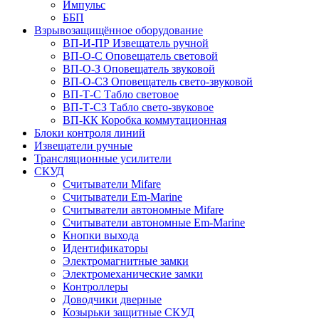
Импульс
ББП
Взрывозащищённое оборудование
ВП-И-ПР Извещатель ручной
ВП-О-С Оповещатель световой
ВП-О-З Оповещатель звуковой
ВП-О-СЗ Оповещатель свето-звуковой
ВП-Т-С Табло световое
ВП-Т-СЗ Табло свето-звуковое
ВП-КК Коробка коммутационная
Блоки контроля линий
Извещатели ручные
Трансляционные усилители
СКУД
Считыватели Mifare
Считыватели Еm-Marine
Считыватели автономные Mifare
Считыватели автономные Em-Marine
Кнопки выхода
Идентификаторы
Электромагнитные замки
Электромеханические замки
Контроллеры
Доводчики дверные
Козырьки защитные СКУД