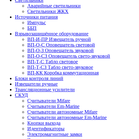
Светильники
Аварийные светильники
Светильники ЖКХ
Источники питания
Импульс
ББП
Взрывозащищённое оборудование
ВП-И-ПР Извещатель ручной
ВП-О-С Оповещатель световой
ВП-О-З Оповещатель звуковой
ВП-О-СЗ Оповещатель свето-звуковой
ВП-Т-С Табло световое
ВП-Т-СЗ Табло свето-звуковое
ВП-КК Коробка коммутационная
Блоки контроля линий
Извещатели ручные
Трансляционные усилители
СКУД
Считыватели Mifare
Считыватели Еm-Marine
Считыватели автономные Mifare
Считыватели автономные Em-Marine
Кнопки выхода
Идентификаторы
Электромагнитные замки