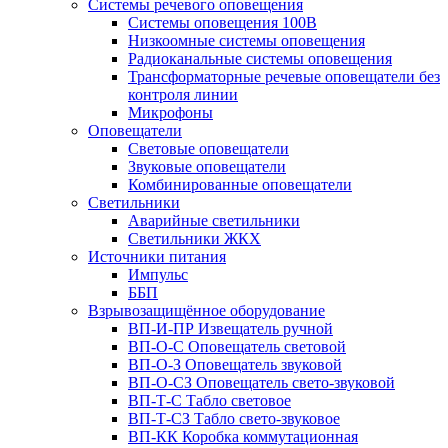
Системы речевого оповещения
Системы оповещения 100В
Низкоомные системы оповещения
Радиоканальные системы оповещения
Трансформаторные речевые оповещатели без
контроля линии
Микрофоны
Оповещатели
Световые оповещатели
Звуковые оповещатели
Комбинированные оповещатели
Светильники
Аварийные светильники
Светильники ЖКХ
Источники питания
Импульс
ББП
Взрывозащищённое оборудование
ВП-И-ПР Извещатель ручной
ВП-О-С Оповещатель световой
ВП-О-З Оповещатель звуковой
ВП-О-СЗ Оповещатель свето-звуковой
ВП-Т-С Табло световое
ВП-Т-СЗ Табло свето-звуковое
ВП-КК Коробка коммутационная