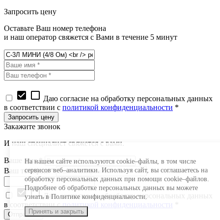
beget - ваш хостинг провайдер
Запросить цену
Оставьте Ваш номер телефона
и наш оператор свяжется с Вами в течение 5 минут
check_box
check_box_outline_blank
Даю согласие на обработку персональных данных
в соответствии с
политикой конфиденциальности
*
Закажите звонок
И наш специалист свяжется с вами.
Ваше имя *
На нашем сайте используются cookie–файлы, в том числе
Ваш телефон *
сервисов веб–аналитики. Используя сайт, вы соглашаетесь на
обработку персональных данных при помощи cookie–файлов.
Подробнее об обработке персональных данных вы можете
check_box
check_box_outline_blank
Даю согласие на обработку персональных данных
узнать в Политике конфиденциальности.
в соответствии с
политикой конфиденциальности
*
Принять и закрыть