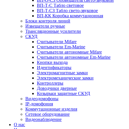
ВП-О-СЗ Оповещатель свето-звуковой
ВП-Т-С Табло световое
ВП-Т-СЗ Табло свето-звуковое
ВП-КК Коробка коммутационная
Блоки контроля линий
Извещатели ручные
Трансляционные усилители
СКУД
Считыватели Mifare
Считыватели Еm-Marine
Считыватели автономные Mifare
Считыватели автономные Em-Marine
Кнопки выхода
Идентификаторы
Электромагнитные замки
Электромеханические замки
Контроллеры
Доводчики дверные
Козырьки защитные СКУД
Видеодомофоны
IP-домофония
Коммутационные изделия
Сетевое оборудование
Видеонаблюдение
О нас