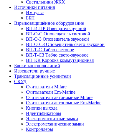
Светильники ЖКХ
Источники питания
Импульс
ББП
Взрывозащищённое оборудование
ВП-И-ПР Извещатель ручной
ВП-О-С Оповещатель световой
ВП-О-З Оповещатель звуковой
ВП-О-СЗ Оповещатель свето-звуковой
ВП-Т-С Табло световое
ВП-Т-СЗ Табло свето-звуковое
ВП-КК Коробка коммутационная
Блоки контроля линий
Извещатели ручные
Трансляционные усилители
СКУД
Считыватели Mifare
Считыватели Еm-Marine
Считыватели автономные Mifare
Считыватели автономные Em-Marine
Кнопки выхода
Идентификаторы
Электромагнитные замки
Электромеханические замки
Контроллеры