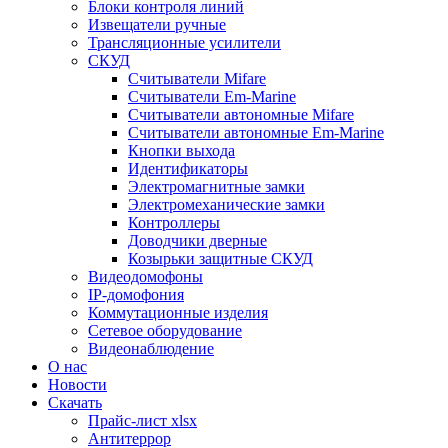
Блоки контроля линий
Извещатели ручные
Трансляционные усилители
СКУД
Считыватели Mifare
Считыватели Еm-Marine
Считыватели автономные Mifare
Считыватели автономные Em-Marine
Кнопки выхода
Идентификаторы
Электромагнитные замки
Электромеханические замки
Контроллеры
Доводчики дверные
Козырьки защитные СКУД
Видеодомофоны
IP-домофония
Коммутационные изделия
Сетевое оборудование
Видеонаблюдение
О нас
Новости
Скачать
Прайс-лист xlsx
Антитеррор