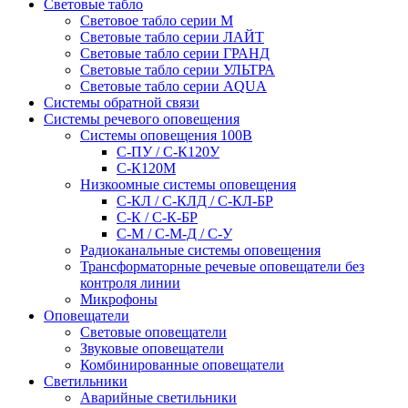
Световые табло
Световое табло серии М
Световые табло серии ЛАЙТ
Световые табло серии ГРАНД
Световые табло серии УЛЬТРА
Световые табло серии AQUA
Системы обратной связи
Системы речевого оповещения
Системы оповещения 100В
С-ПУ / С-К120У
С-К120М
Низкоомные системы оповещения
С-КЛ / С-КЛД / C-КЛ-БР
С-К / С-К-БР
С-М / С-М-Д / С-У
Радиоканальные системы оповещения
Трансформаторные речевые оповещатели без
контроля линии
Микрофоны
Оповещатели
Световые оповещатели
Звуковые оповещатели
Комбинированные оповещатели
Светильники
Аварийные светильники