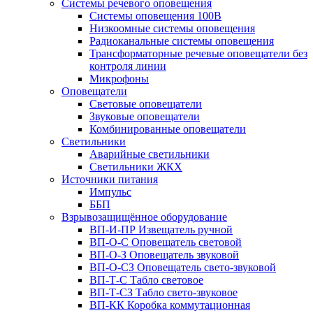
Системы речевого оповещения
Системы оповещения 100В
Низкоомные системы оповещения
Радиоканальные системы оповещения
Трансформаторные речевые оповещатели без
контроля линии
Микрофоны
Оповещатели
Световые оповещатели
Звуковые оповещатели
Комбинированные оповещатели
Светильники
Аварийные светильники
Светильники ЖКХ
Источники питания
Импульс
ББП
Взрывозащищённое оборудование
ВП-И-ПР Извещатель ручной
ВП-О-С Оповещатель световой
ВП-О-З Оповещатель звуковой
ВП-О-СЗ Оповещатель свето-звуковой
ВП-Т-С Табло световое
ВП-Т-СЗ Табло свето-звуковое
ВП-КК Коробка коммутационная