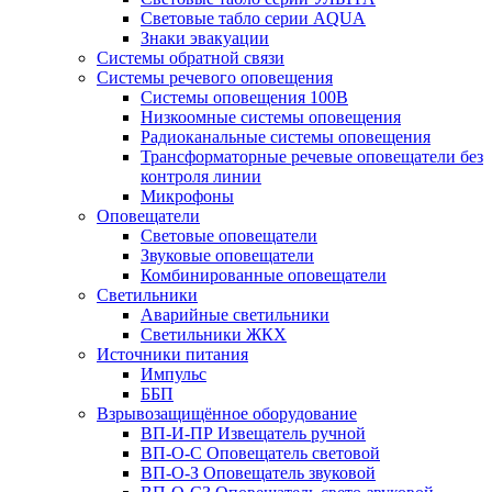
Световые табло серии AQUA
Знаки эвакуации
Системы обратной связи
Системы речевого оповещения
Системы оповещения 100В
Низкоомные системы оповещения
Радиоканальные системы оповещения
Трансформаторные речевые оповещатели без
контроля линии
Микрофоны
Оповещатели
Световые оповещатели
Звуковые оповещатели
Комбинированные оповещатели
Светильники
Аварийные светильники
Светильники ЖКХ
Источники питания
Импульс
ББП
Взрывозащищённое оборудование
ВП-И-ПР Извещатель ручной
ВП-О-С Оповещатель световой
ВП-О-З Оповещатель звуковой