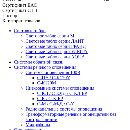
Сертификат ЕАС
Сертификат СТ-1
Паспорт
Категории товаров
Световые табло
Световое табло серии М
Световые табло серии ЛАЙТ
Световые табло серии ГРАНД
Световые табло серии УЛЬТРА
Световые табло серии AQUA
Системы обратной связи
Системы речевого оповещения
Системы оповещения 100В
С-ПУ / С-К120У
С-К120М
Низкоомные системы оповещения
С-КЛ / С-КЛД / C-КЛ-БР
С-К / С-К-БР
С-М / С-М-Д / С-У
Радиоканальные системы оповещения
Трансформаторные речевые оповещатели без
контроля линии
Микрофоны
Оповещатели