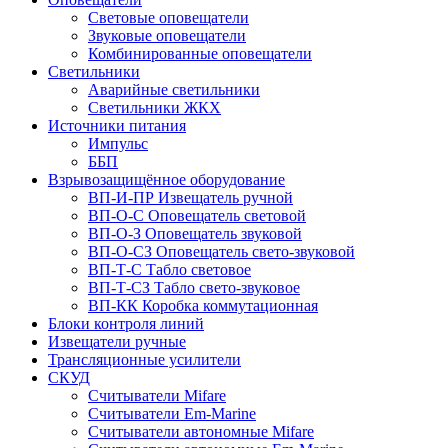
Световые оповещатели
Звуковые оповещатели
Комбинированные оповещатели
Светильники
Аварийные светильники
Светильники ЖКХ
Источники питания
Импульс
ББП
Взрывозащищённое оборудование
ВП-И-ПР Извещатель ручной
ВП-О-С Оповещатель световой
ВП-О-З Оповещатель звуковой
ВП-О-СЗ Оповещатель свето-звуковой
ВП-Т-С Табло световое
ВП-Т-СЗ Табло свето-звуковое
ВП-КК Коробка коммутационная
Блоки контроля линий
Извещатели ручные
Трансляционные усилители
СКУД
Считыватели Mifare
Считыватели Еm-Marine
Считыватели автономные Mifare