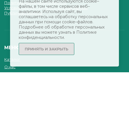
На нашем сайте используются cookie–
Политика конфиденциальности
файлы, в том числе сервисов веб–
Условия обработки персональных данных
аналитики. Используя сайт, вы
Публичная оферта
соглашаетесь на обработку персональных
данных при помощи cookie–файлов.
Подробнее об обработке персональных
данных вы можете узнать в Политике
конфиденциальности.
МЕНЮ
ПРИНЯТЬ И ЗАКРЫТЬ
Каталог
О нас
Новости
Скачать
Сервисный центр
Проектировщикам
Дилерам
Контакты