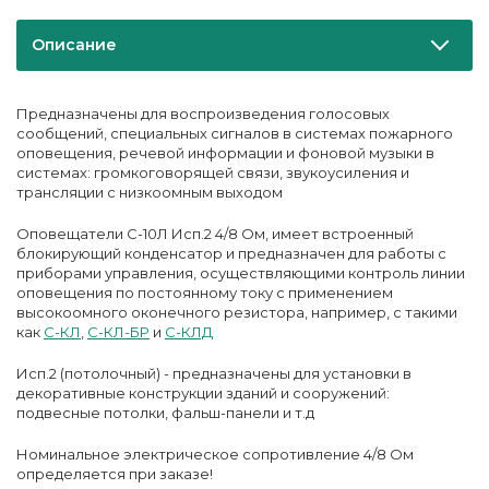
Описание
Предназначены для воспроизведения голосовых
сообщений, специальных сигналов в системах пожарного
оповещения, речевой информации и фоновой музыки в
системах: громкоговорящей связи, звукоусиления и
трансляции с низкоомным выходом
Оповещатели С-10Л Исп.2 4/8 Ом, имеет встроенный
блокирующий конденсатор и предназначен для работы с
приборами управления, осуществляющими контроль линии
оповещения по постоянному току с применением
высокоомного оконечного резистора, например, с такими
как
С-КЛ
,
С-КЛ-БР
и
С-КЛД
Исп.2 (потолочный) - предназначены для установки в
декоративные конструкции зданий и сооружений:
подвесные потолки, фальш-панели и т.д
Номинальное электрическое сопротивление 4/8 Ом
определяется при заказе!