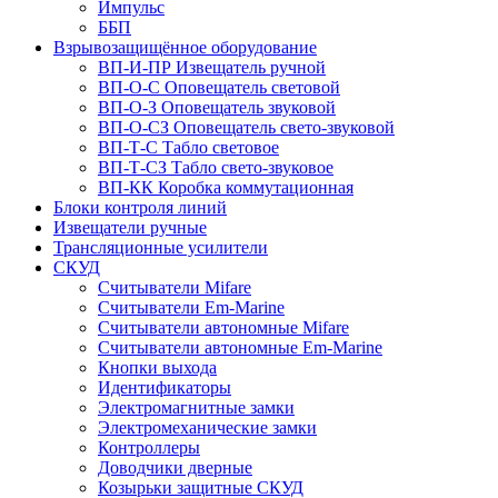
Импульс
ББП
Взрывозащищённое оборудование
ВП-И-ПР Извещатель ручной
ВП-О-С Оповещатель световой
ВП-О-З Оповещатель звуковой
ВП-О-СЗ Оповещатель свето-звуковой
ВП-Т-С Табло световое
ВП-Т-СЗ Табло свето-звуковое
ВП-КК Коробка коммутационная
Блоки контроля линий
Извещатели ручные
Трансляционные усилители
СКУД
Считыватели Mifare
Считыватели Еm-Marine
Считыватели автономные Mifare
Считыватели автономные Em-Marine
Кнопки выхода
Идентификаторы
Электромагнитные замки
Электромеханические замки
Контроллеры
Доводчики дверные
Козырьки защитные СКУД