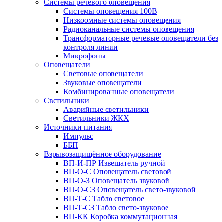
Системы речевого оповещения
Системы оповещения 100В
Низкоомные системы оповещения
Радиоканальные системы оповещения
Трансформаторные речевые оповещатели без
контроля линии
Микрофоны
Оповещатели
Световые оповещатели
Звуковые оповещатели
Комбинированные оповещатели
Светильники
Аварийные светильники
Светильники ЖКХ
Источники питания
Импульс
ББП
Взрывозащищённое оборудование
ВП-И-ПР Извещатель ручной
ВП-О-С Оповещатель световой
ВП-О-З Оповещатель звуковой
ВП-О-СЗ Оповещатель свето-звуковой
ВП-Т-С Табло световое
ВП-Т-СЗ Табло свето-звуковое
ВП-КК Коробка коммутационная