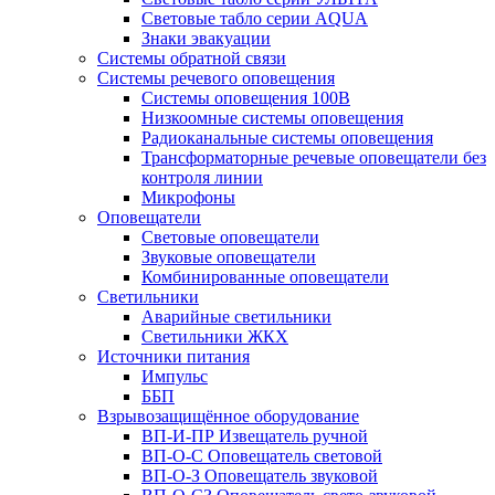
Световые табло серии AQUA
Знаки эвакуации
Системы обратной связи
Системы речевого оповещения
Системы оповещения 100В
Низкоомные системы оповещения
Радиоканальные системы оповещения
Трансформаторные речевые оповещатели без
контроля линии
Микрофоны
Оповещатели
Световые оповещатели
Звуковые оповещатели
Комбинированные оповещатели
Светильники
Аварийные светильники
Светильники ЖКХ
Источники питания
Импульс
ББП
Взрывозащищённое оборудование
ВП-И-ПР Извещатель ручной
ВП-О-С Оповещатель световой
ВП-О-З Оповещатель звуковой