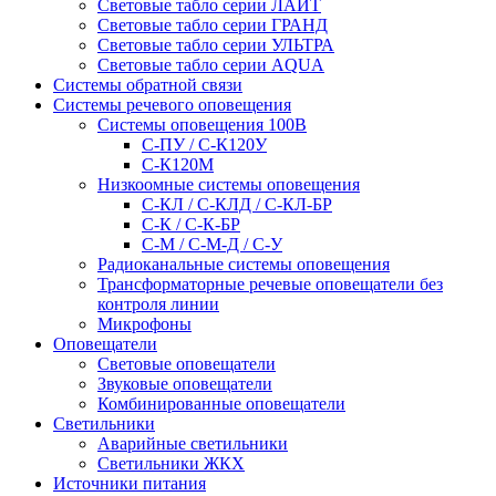
Световые табло серии ЛАЙТ
Световые табло серии ГРАНД
Световые табло серии УЛЬТРА
Световые табло серии AQUA
Системы обратной связи
Системы речевого оповещения
Системы оповещения 100В
С-ПУ / С-К120У
С-К120М
Низкоомные системы оповещения
С-КЛ / С-КЛД / C-КЛ-БР
С-К / С-К-БР
С-М / С-М-Д / С-У
Радиоканальные системы оповещения
Трансформаторные речевые оповещатели без
контроля линии
Микрофоны
Оповещатели
Световые оповещатели
Звуковые оповещатели
Комбинированные оповещатели
Светильники
Аварийные светильники
Светильники ЖКХ
Источники питания