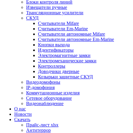
Блоки контроля линий
Извещатели ручные
Трансляционные усилители
СКУД
Считыватели Mifare
Считыватели Еm-Marine
Считыватели автономные Mifare
Считыватели автономные Em-Marine
Кнопки выхода
Идентификаторы
Электромагнитные замки
Электромеханические замки
Контроллеры
Доводчики дверные
Козырьки защитные СКУД
Видеодомофоны
IP-домофония
Коммутационные изделия
Сетевое оборудование
Видеонаблюдение
О нас
Новости
Скачать
Прайс-лист xlsx
Антитеррор