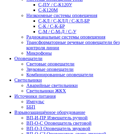
С-ПУ / С-К120У
С-К120М
Низкоомные системы оповещения
С-КЛ / С-КЛД / C-КЛ-БР
С-К / С-К-БР
С-М / С-М-Д / С-У
Радиоканальные системы оповещения
Трансформаторные речевые оповещатели без
контроля линии
Микрофоны
Оповещатели
Световые оповещатели
Звуковые оповещатели
Комбинированные оповещатели
Светильники
Аварийные светильники
Светильники ЖКХ
Источники питания
Импульс
ББП
Взрывозащищённое оборудование
ВП-И-ПР Извещатель ручной
ВП-О-С Оповещатель световой
ВП-О-З Оповещатель звуковой
ВП-О-СЗ Оповещатель свето-звуковой