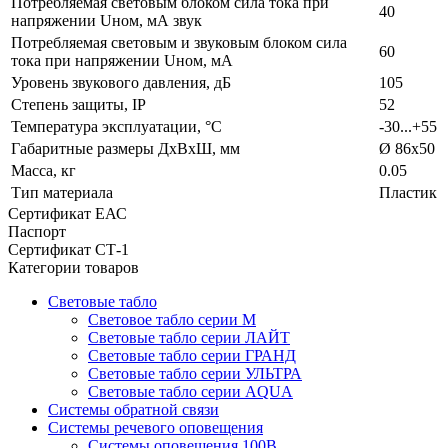
Потребляемая световым блоком сила тока при
40
напряжении Uном, мА звук
Потребляемая световым и звуковым блоком сила
60
тока при напряжении Uном, мА
Уровень звукового давления, дБ
105
Степень защиты, IP
52
Температура эксплуатации, °С
-30...+55
Габаритные размеры ДхВхШ, мм
Ø 86х50
Масса, кг
0.05
Тип материала
Пластик
Сертификат ЕАС
Паспорт
Сертификат СТ-1
Категории товаров
Световые табло
Световое табло серии М
Световые табло серии ЛАЙТ
Световые табло серии ГРАНД
Световые табло серии УЛЬТРА
Световые табло серии AQUA
Системы обратной связи
Системы речевого оповещения
Системы оповещения 100В