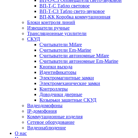
ВП-О-СЗ Оповещатель свето-звуковой
ВП-Т-С Табло световое
ВП-Т-СЗ Табло свето-звуковое
ВП-КК Коробка коммутационная
Блоки контроля линий
Извещатели ручные
Трансляционные усилители
СКУД
Считыватели Mifare
Считыватели Еm-Marine
Считыватели автономные Mifare
Считыватели автономные Em-Marine
Кнопки выхода
Идентификаторы
Электромагнитные замки
Электромеханические замки
Контроллеры
Доводчики дверные
Козырьки защитные СКУД
Видеодомофоны
IP-домофония
Коммутационные изделия
Сетевое оборудование
Видеонаблюдение
О нас