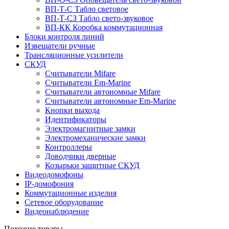
ВП-Т-С Табло световое
ВП-Т-СЗ Табло свето-звуковое
ВП-КК Коробка коммутационная
Блоки контроля линий
Извещатели ручные
Трансляционные усилители
СКУД
Считыватели Mifare
Считыватели Еm-Marine
Считыватели автономные Mifare
Считыватели автономные Em-Marine
Кнопки выхода
Идентификаторы
Электромагнитные замки
Электромеханические замки
Контроллеры
Доводчики дверные
Козырьки защитные СКУД
Видеодомофоны
IP-домофония
Коммутационные изделия
Сетевое оборудование
Видеонаблюдение
Похожие товары