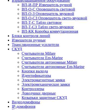
Взрывозащищённое оборудование
ВП-И-ПР Извещатель ручной
ВП-О-С Оповещатель световой
ВП-О-З Оповещатель звуковой
ВП-О-СЗ Оповещатель свето-звуковой
ВП-Т-С Табло световое
ВП-Т-СЗ Табло свето-звуковое
ВП-КК Коробка коммутационная
Блоки контроля линий
Извещатели ручные
Трансляционные усилители
СКУД
Считыватели Mifare
Считыватели Еm-Marine
Считыватели автономные Mifare
Считыватели автономные Em-Marine
Кнопки выхода
Идентификаторы
Электромагнитные замки
Электромеханические замки
Контроллеры
Доводчики дверные
Козырьки защитные СКУД
Видеодомофоны
IP-домофония