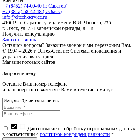
Контакты
+7 (8452) 74-00-40 (г. Саратов)
+7 (3812) 58-42-48 (г. Омск)
info@eltech-service.ru
410019, г. Саратов, улица имени В.И. Чапаева, 235
г. Омск, ул. 75 Гвардейской бригады, д. 1В
Получить консультацию
Заказать звонок
Остались вопросы? Закажите звонок и мы перезвоним Вам.
© 1994 – 2026 г. Элтех-Сервис: Системы оповещения и
управления эвакуацией
Магазин готовых сайтов
KUPIWEB.RU
beget - ваш хостинг провайдер
Запросить цену
Оставьте Ваш номер телефона
и наш оператор свяжется с Вами в течение 5 минут
check_box
check_box_outline_blank
Даю согласие на обработку персональных данных
в соответствии с
политикой конфиденциальности
*