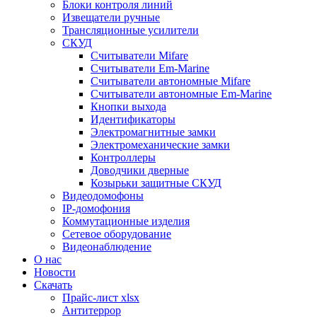
Блоки контроля линий
Извещатели ручные
Трансляционные усилители
СКУД
Считыватели Mifare
Считыватели Еm-Marine
Считыватели автономные Mifare
Считыватели автономные Em-Marine
Кнопки выхода
Идентификаторы
Электромагнитные замки
Электромеханические замки
Контроллеры
Доводчики дверные
Козырьки защитные СКУД
Видеодомофоны
IP-домофония
Коммутационные изделия
Сетевое оборудование
Видеонаблюдение
О нас
Новости
Скачать
Прайс-лист xlsx
Антитеррор