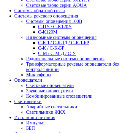
Световые табло серии AQUA
Системы обратной связи
Системы речевого оповещения
Системы оповещения 100В
С-ПУ / С-К120У
С-К120М
Низкоомные системы оповещения
С-КЛ / С-КЛД / C-КЛ-БР
С-К / С-К-БР
С-М / С-М-Д / С-У
Радиоканальные системы оповещения
Трансформаторные речевые оповещатели без
контроля линии
Микрофоны
Оповещатели
Световые оповещатели
Звуковые оповещатели
Комбинированные оповещатели
Светильники
Аварийные светильники
Светильники ЖКХ
Источники питания
Импульс
ББП