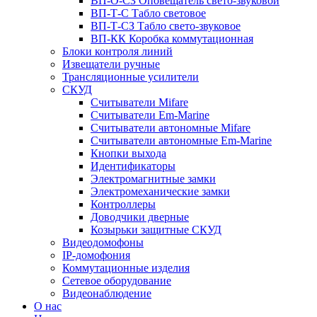
ВП-О-СЗ Оповещатель свето-звуковой
ВП-Т-С Табло световое
ВП-Т-СЗ Табло свето-звуковое
ВП-КК Коробка коммутационная
Блоки контроля линий
Извещатели ручные
Трансляционные усилители
СКУД
Считыватели Mifare
Считыватели Еm-Marine
Считыватели автономные Mifare
Считыватели автономные Em-Marine
Кнопки выхода
Идентификаторы
Электромагнитные замки
Электромеханические замки
Контроллеры
Доводчики дверные
Козырьки защитные СКУД
Видеодомофоны
IP-домофония
Коммутационные изделия
Сетевое оборудование
Видеонаблюдение
О нас