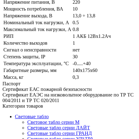
Напряжение питания, В
220
Мощность потребления, ВА
10
Напряжение выхода, В
13,0 ÷ 13,8
Номинальный ток нагрузки, А
0.5
Максимальный ток нагрузки, А
0.8
РИП
1 АКБ 12Вх1.2Ач
Количество выходов
1
Сигнал о неисправности
нет
Степень защиты, IP
30
Температура эксплуатации, °С
-0.....+40
Габаритные размеры, мм
140х175х60
Масса, кг
0,3
Паспорт
Сертификат ЕАС пожарной безопасности
Сертификат ЕАЭС на низковольтное оборудование по ТР ТС
004/2011 и ТР ТС 020/2011
Категории товаров
Световые табло
Световое табло серии М
Световые табло серии ЛАЙТ
Световые табло серии ГРАНД
Световые табло серии УЛЬТРА