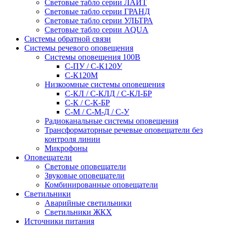
Световые табло серии ЛАЙТ
Световые табло серии ГРАНД
Световые табло серии УЛЬТРА
Световые табло серии AQUA
Системы обратной связи
Системы речевого оповещения
Системы оповещения 100В
С-ПУ / С-К120У
С-К120М
Низкоомные системы оповещения
С-КЛ / С-КЛД / C-КЛ-БР
С-К / С-К-БР
С-М / С-М-Д / С-У
Радиоканальные системы оповещения
Трансформаторные речевые оповещатели без
контроля линии
Микрофоны
Оповещатели
Световые оповещатели
Звуковые оповещатели
Комбинированные оповещатели
Светильники
Аварийные светильники
Светильники ЖКХ
Источники питания