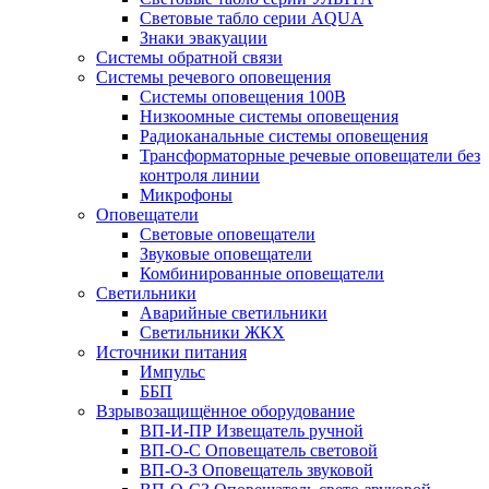
Световые табло серии AQUA
Знаки эвакуации
Системы обратной связи
Системы речевого оповещения
Системы оповещения 100В
Низкоомные системы оповещения
Радиоканальные системы оповещения
Трансформаторные речевые оповещатели без
контроля линии
Микрофоны
Оповещатели
Световые оповещатели
Звуковые оповещатели
Комбинированные оповещатели
Светильники
Аварийные светильники
Светильники ЖКХ
Источники питания
Импульс
ББП
Взрывозащищённое оборудование
ВП-И-ПР Извещатель ручной
ВП-О-С Оповещатель световой
ВП-О-З Оповещатель звуковой