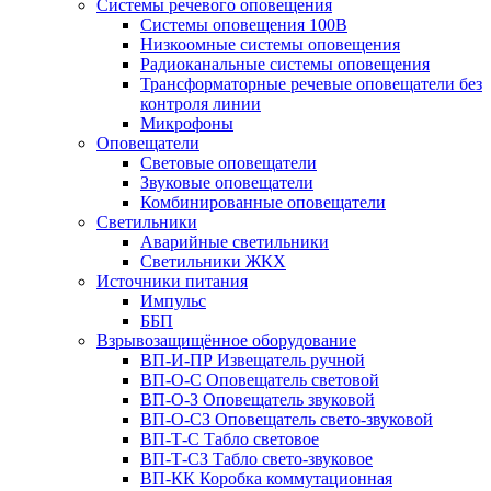
Системы речевого оповещения
Системы оповещения 100В
Низкоомные системы оповещения
Радиоканальные системы оповещения
Трансформаторные речевые оповещатели без
контроля линии
Микрофоны
Оповещатели
Световые оповещатели
Звуковые оповещатели
Комбинированные оповещатели
Светильники
Аварийные светильники
Светильники ЖКХ
Источники питания
Импульс
ББП
Взрывозащищённое оборудование
ВП-И-ПР Извещатель ручной
ВП-О-С Оповещатель световой
ВП-О-З Оповещатель звуковой
ВП-О-СЗ Оповещатель свето-звуковой
ВП-Т-С Табло световое
ВП-Т-СЗ Табло свето-звуковое
ВП-КК Коробка коммутационная