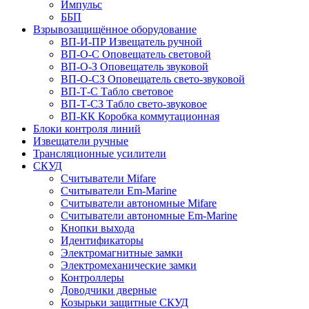
Импульс
ББП
Взрывозащищённое оборудование
ВП-И-ПР Извещатель ручной
ВП-О-С Оповещатель световой
ВП-О-З Оповещатель звуковой
ВП-О-СЗ Оповещатель свето-звуковой
ВП-Т-С Табло световое
ВП-Т-СЗ Табло свето-звуковое
ВП-КК Коробка коммутационная
Блоки контроля линий
Извещатели ручные
Трансляционные усилители
СКУД
Считыватели Mifare
Считыватели Еm-Marine
Считыватели автономные Mifare
Считыватели автономные Em-Marine
Кнопки выхода
Идентификаторы
Электромагнитные замки
Электромеханические замки
Контроллеры
Доводчики дверные
Козырьки защитные СКУД